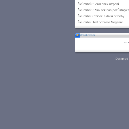
Živí mrtví 8: Zrozeni k utrpení
Živí mrtví 9: Smutek nás pozůstalýc
Živí mrtví: Cizinec a další příběhy
Živí mrtví: Teď poznáte Negana!
stránkování
<<
Designed 