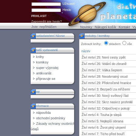
Uživatel
Heslo
Zapomněli jste heslo?
Jste:
nepřihlášen
Novinky
Nákupní košík
Kontakt
Vy
nakladatelství Návrat
produkty / komiksy
Zobrazit knihy:
skladem
vše
další vydavatelé
název
knihy
Živí mrtví 25: Není cesty zpět
komiksy
Živí mrtví 26: Volání do zbraně
super výprodej
Živí mrtví 27: Válka šeptem
antikvariát
Živí mrtví 28: Neodvratný osud
připravuje se
Živí mrtví 29: Překročené hranice
Živí mrtví 3: Bezpečí za mřížemi
top
Živí mrtví 30: Nový světový řád
Živí mrtví 31: Skrz naskrz prohnilé
informace
Živí mrtví 32: Odpočívej v pokoji
nápověda
Živí mrtví 4: Touha je slepá
obchodní podmínky
Živí mrtví 5: Nejlepší obrana
Zásady ochrany osobních
Živí mrtví 6: Život plný utrpení
údajů
Živí mrtví 7: Ticho před bouří