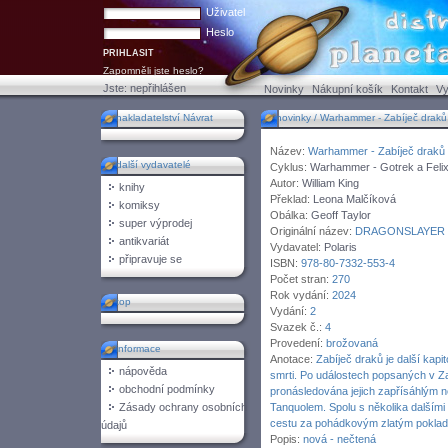
Uživatel
Heslo
Zapomněli jste heslo?
Jste:
nepřihlášen
Novinky
Nákupní košík
Kontakt
Vy
nakladatelství Návrat
novinky / Warhammer - Zabíječ draků /
Název:
Warhammer - Zabíječ draků
další vydavatelé
Cyklus:
Warhammer - Gotrek a Feli
Autor:
William King
knihy
Překlad:
Leona Malčíková
komiksy
Obálka:
Geoff Taylor
super výprodej
Originální název:
DRAGONSLAYER
antikvariát
Vydavatel:
Polaris
připravuje se
ISBN:
978-80-7332-553-4
Počet stran:
270
Rok vydání:
2024
top
Vydání:
2
Svazek č.:
4
Provedení:
brožovaná
informace
Anotace:
Zabíječ draků je další kapi
nápověda
smrti. Po událostech popsaných v Z
obchodní podmínky
pronásledována jejich zapřísáhlým
Zásady ochrany osobních
Tanquolem. Spolu s několika dalšími t
cestu za pohádkovým zlatým poklad
údajů
Popis:
nová - nečtená