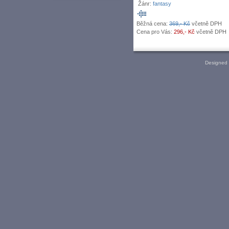
Žánr:
fantasy
Běžná cena:
369,- Kč
včetně DPH
Cena pro Vás:
296,- Kč
včetně DPH
Designed 