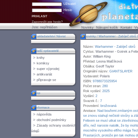
Uživatel
Heslo
Zapomněli jste heslo?
Jste:
nepřihlášen
Novinky
Nákupní košík
Kontakt
Vy
nakladatelství Návrat
novinky / Warhammer - Zabíječ obrů / 
Název:
Warhammer - Zabíječ obrů
další vydavatelé
Cyklus:
Warhammer - Gotrek a Feli
Autor:
William King
knihy
Překlad:
Leona Malčíková
komiksy
Obálka:
Geoff Taylor
super výprodej
Originální název:
GIANTSLAYER
antikvariát
Vydavatel:
Polaris
připravuje se
ISBN:
9788073325954
Počet stran:
280
Rok vydání:
2025
top
Vydání:
2
Svazek č.:
7
Provedení:
brožovaná
informace
Anotace:
Nad bouřemi zmítaným ost
nápověda
se znovu stahují nečisté stvůry a zl
obchodní podmínky
Felixem se musí utkat se zlověstnou 
Zásady ochrany osobních
dřív, než naroste natolik, že by moh
mocného vysokého elfího mága Teclis
údajů
Prastarých, protože jen tak mohou d