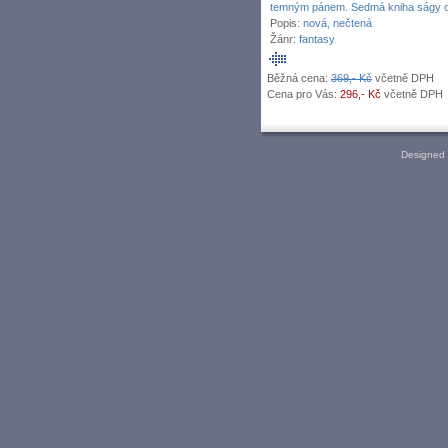
temným pánem. Sedmá kniha ságy o F
Popis:
nová, nečtená
Žánr:
fantasy
Běžná cena:
369,- Kč
včetně DPH
Cena pro Vás:
296,- Kč
včetně DPH
Designed 