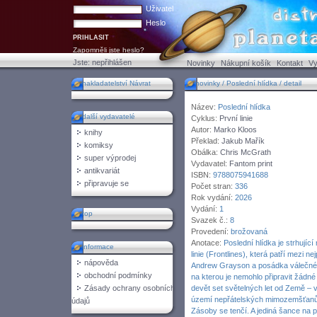
Uživatel
Heslo
Zapomněli jste heslo?
Jste:
nepřihlášen
Novinky
Nákupní košík
Kontakt
Vy
nakladatelství Návrat
novinky / Poslední hlídka / detail
Název:
Poslední hlídka
další vydavatelé
Cyklus:
První linie
Autor:
Marko Kloos
knihy
Překlad:
Jakub Mařík
komiksy
Obálka:
Chris McGrath
super výprodej
Vydavatel:
Fantom print
antikvariát
ISBN:
9788075941688
připravuje se
Počet stran:
336
Rok vydání:
2026
Vydání:
1
top
Svazek č.:
8
Provedení:
brožovaná
Anotace:
Poslední hlídka je strhující
informace
linie (Frontlines), která patří mezi 
nápověda
Andrew Grayson a posádka válečné l
obchodní podmínky
na kterou je nemohlo připravit žádn
Zásady ochrany osobních
devět set světelných let od Země –
území nepřátelských mimozemšťanů 
údajů
Zásoby se tenčí. A jediná šance na