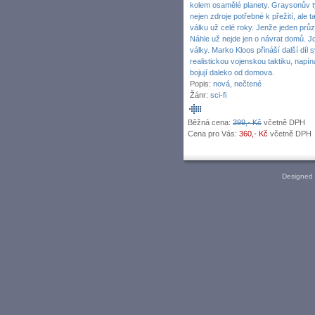
kolem osamělé planety. Graysonův tým
nejen zdroje potřebné k přežití, ale t
válku už celé roky. Jenže jeden průz
Náhle už nejde jen o návrat domů. Jde
války. Marko Kloos přináší další díl 
realistickou vojenskou taktiku, napín
bojují daleko od domova.
Popis:
nová, nečtené
Žánr:
sci-fi
Běžná cena:
399,- Kč
včetně DPH
Cena pro Vás:
360,- Kč
včetně DPH
Designed 