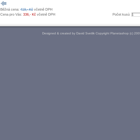
Běžná cena:
419,- Kč
včetně DPH
Cena pro Vás:
336,- Kč
včetně DPH
Počet kusù
Designed & created by David Svetlik Copyright Planetashop (c) 20