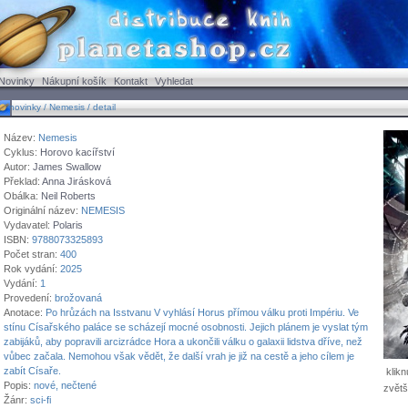
Novinky
Nákupní košík
Kontakt
Vyhledat
novinky / Nemesis / detail
Název:
Nemesis
Cyklus:
Horovo kacířství
Autor:
James Swallow
Překlad:
Anna Jirásková
Obálka:
Neil Roberts
Originální název:
NEMESIS
Vydavatel:
Polaris
ISBN:
9788073325893
Počet stran:
400
Rok vydání:
2025
Vydání:
1
Provedení:
brožovaná
Anotace:
Po hrůzách na Isstvanu V vyhlásí Horus přímou válku proti Impériu. Ve
stínu Císařského paláce se scházejí mocné osobnosti. Jejich plánem je vyslat tým
zabijáků, aby popravili arcizrádce Hora a ukončili válku o galaxii lidstva dříve, než
vůbec začala. Nemohou však vědět, že další vrah je již na cestě a jeho cílem je
zabít Císaře.
klikn
Popis:
nové, nečtené
zvětš
Žánr:
sci-fi