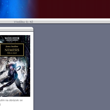
V košíku: 0,- Kč
utím na obrázek se
í