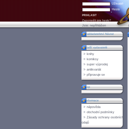
Uživatel
Heslo
Zapomněli jste heslo?
Jste:
nepřihlášen
nakladatelství Návrat
další vydavatelé
knihy
komiksy
super výprodej
antikvariát
připravuje se
top
informace
nápověda
obchodní podmínky
Zásady ochrany osobních
údajů