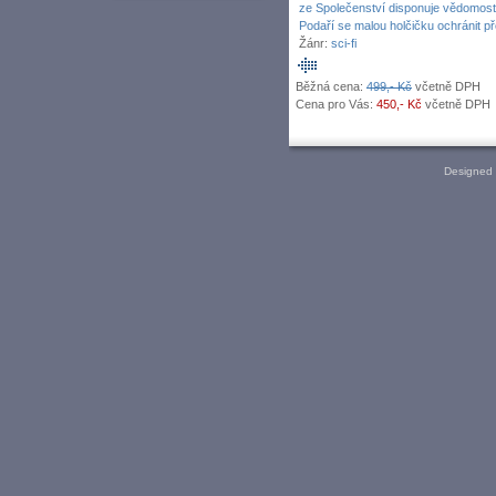
ze Společenství disponuje vědomost
Podaří se malou holčičku ochránit p
Žánr:
sci-fi
Běžná cena:
499,- Kč
včetně DPH
Cena pro Vás:
450,- Kč
včetně DPH
Designed 