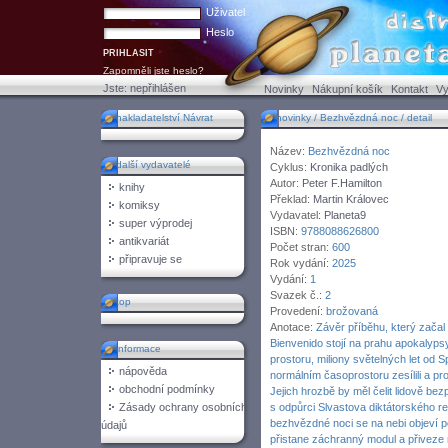
Uživatel
Heslo
Zapomněli jste heslo?
Jste:
nepřihlášen
Novinky
Nákupní košík
Kontakt
Vy
nakladatelství Návrat
novinky / Bezhvězdná noc / detail
Název:
Bezhvězdná noc
další vydavatelé
Cyklus:
Kronika padlých
Autor:
Peter F.Hamilton
knihy
Překlad:
Martin Královec
komiksy
Vydavatel:
Planeta9
super výprodej
ISBN:
9788088626800
antikvariát
Počet stran:
600
připravuje se
Rok vydání:
2025
Vydání:
1
Svazek č.:
2
top
Provedení:
brožovaná
Anotace:
Závěr příběhu, který zača
Bienvenido stojí na prahu apokalypsy
informace
prostoru, miliony světelných let od 
nápověda
normálním časoprostoru zesílili a pro
obchodní podmínky
Jejich hrozbě by měl čelit lidově bez
Zásady ochrany osobních
s odpůrci Slvastova diktátorského r
bezhvězdné noci se na nebi objeví 
údajů
přistane záchranný modul a přiveze 