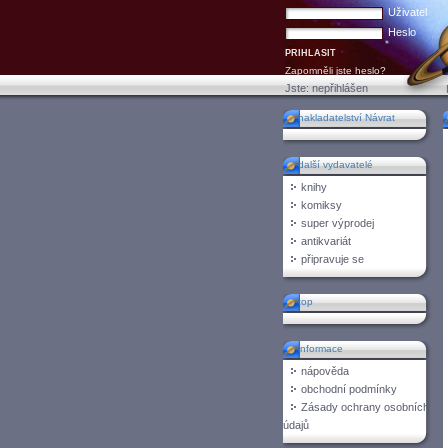
Uživatel
Heslo
Zapomněli jste heslo?
Jste:
nepřihlášen
nakladatelství Návrat
n
další vydavatelé
knihy
komiksy
super výprodej
antikvariát
připravuje se
top
informace
nápověda
obchodní podmínky
Zásady ochrany osobních
údajů