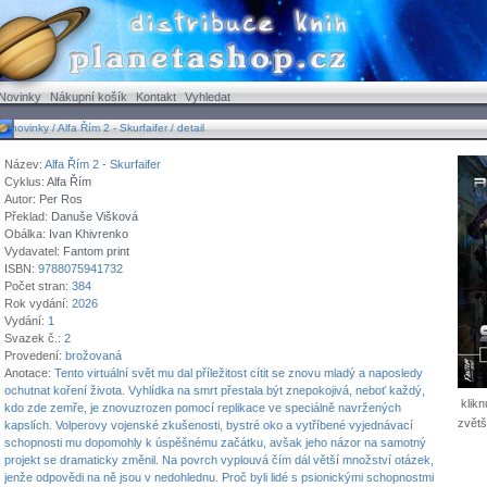
Novinky
Nákupní košík
Kontakt
Vyhledat
ovinky / Alfa Řím 2 - Skurfaifer / detail
Název:
Alfa Řím 2 - Skurfaifer
Cyklus:
Alfa Řím
Autor:
Per Ros
Překlad:
Danuše Višková
Obálka:
Ivan Khivrenko
Vydavatel:
Fantom print
ISBN:
9788075941732
Počet stran:
384
Rok vydání:
2026
Vydání:
1
Svazek č.:
2
Provedení:
brožovaná
Anotace:
Tento virtuální svět mu dal příležitost cítit se znovu mladý a naposledy
ochutnat koření života. Vyhlídka na smrt přestala být znepokojivá, neboť každý,
klikn
kdo zde zemře, je znovuzrozen pomocí replikace ve speciálně navržených
zvětš
kapslích. Volperovy vojenské zkušenosti, bystré oko a vytříbené vyjednávací
schopnosti mu dopomohly k úspěšnému začátku, avšak jeho názor na samotný
projekt se dramaticky změnil. Na povrch vyplouvá čím dál větší množství otázek,
jenže odpovědi na ně jsou v nedohlednu. Proč byli lidé s psionickými schopnostmi