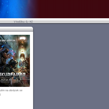
V košíku: 0,- Kč
utím na obrázek se
í