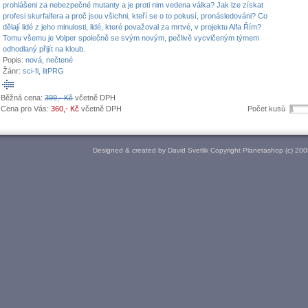
prohlášeni za nebezpečné mutanty a je proti nim vedena válka? Jak lze získat
profesi skurfaifera a proč jsou všichni, kteří se o to pokusí, pronásledováni? Co
dělají lidé z jeho minulosti, lidé, které považoval za mrtvé, v projektu Alfa Řím?
Tomu všemu je Volper společně se svým novým, pečlivě vycvičeným týmem
odhodlaný přijít na kloub.
Popis:
nová, nečtené
Žánr:
sci-fi, litPRG
Běžná cena:
399,- Kč
včetně DPH
Cena pro Vás:
360,- Kč
včetně DPH
Počet kusù
Designed & created by David Svetlik Copyright Planetashop (c) 20