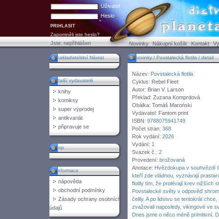
Uživatel
Heslo
Zapomněli jste heslo?
Jste:
nepřihlášen
Novinky
Nákupní košík
Kontakt
Vy
nakladatelství Návrat
novinky / Povstalecká flotila / detail
Název:
Povstalecká flotila
další vydavatelé
Cyklus:
Rebel Fleet
Autor:
Brian V. Larson
knihy
Překlad:
Zuzana Komprdová
komiksy
Obálka:
Tomáš Maroński
super výprodej
Vydavatel:
Fantom print
antikvariát
ISBN:
9788075941749
připravuje se
Počet stran:
368
Rok vydání:
2026
Vydání:
1
top
Svazek č.:
2
Provedení:
brožovaná
Anotace:
Hvězdokupa v souhvězdí Orio
informace
kteří zde vládnou, vyznávají prastaro
nápověda
flotily tím, že prolévají krev nižších 
obchodní podmínky
Povstalecké světy v odpověď shromá
Zásady ochrany osobních
čelily. A po lidstvu se tentokrát chce
zvažovali naposledy, vikingové ve s
údajů
Dnes jsme o něco méně primitivní. D