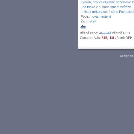
vybrán, aby velel jediné pozemské lo
Leo Blake v ní bude muset zvítězit… 
kniha z military sci-fi série Povstalec
Popis:
nová, nečtené
Žánr:
sci-fi
Běžná cena:
349,- Kč
včetně DPH
Cena pro Vás:
315,- Kč
včetně DPH
Designed 