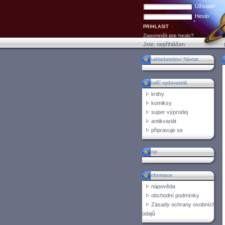
Uživatel
Heslo
Zapomněli jste heslo?
Jste:
nepřihlášen
nakladatelství Návrat
n
další vydavatelé
knihy
komiksy
super výprodej
antikvariát
připravuje se
top
informace
nápověda
obchodní podmínky
Zásady ochrany osobních
údajů