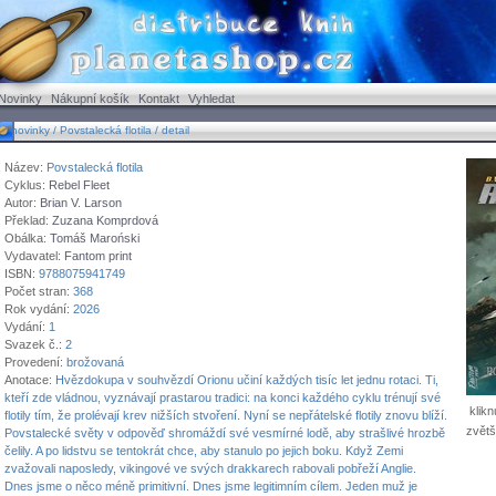
Novinky
Nákupní košík
Kontakt
Vyhledat
ovinky / Povstalecká flotila / detail
Název:
Povstalecká flotila
Cyklus:
Rebel Fleet
Autor:
Brian V. Larson
Překlad:
Zuzana Komprdová
Obálka:
Tomáš Maroński
Vydavatel:
Fantom print
ISBN:
9788075941749
Počet stran:
368
Rok vydání:
2026
Vydání:
1
Svazek č.:
2
Provedení:
brožovaná
Anotace:
Hvězdokupa v souhvězdí Orionu učiní každých tisíc let jednu rotaci. Ti,
kteří zde vládnou, vyznávají prastarou tradici: na konci každého cyklu trénují své
klikn
flotily tím, že prolévají krev nižších stvoření. Nyní se nepřátelské flotily znovu blíží.
zvětš
Povstalecké světy v odpověď shromáždí své vesmírné lodě, aby strašlivé hrozbě
čelily. A po lidstvu se tentokrát chce, aby stanulo po jejich boku. Když Zemi
zvažovali naposledy, vikingové ve svých drakkarech rabovali pobřeží Anglie.
Dnes jsme o něco méně primitivní. Dnes jsme legitimním cílem. Jeden muž je