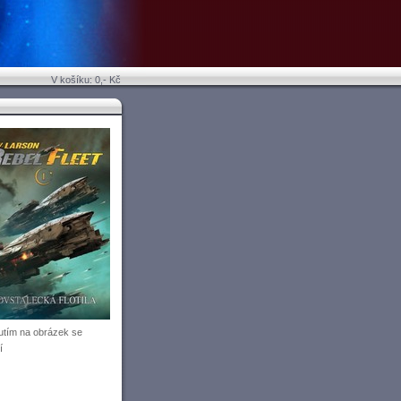
V košíku: 0,- Kč
utím na obrázek se
í