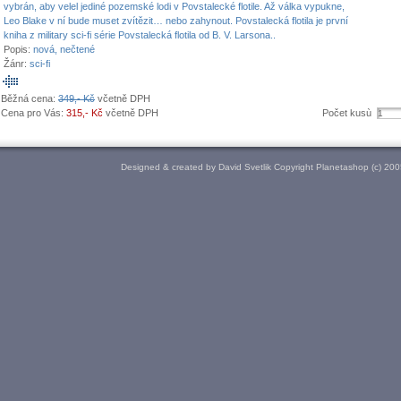
vybrán, aby velel jediné pozemské lodi v Povstalecké flotile. Až válka vypukne,
Leo Blake v ní bude muset zvítězit… nebo zahynout. Povstalecká flotila je první
kniha z military sci-fi série Povstalecká flotila od B. V. Larsona..
Popis:
nová, nečtené
Žánr:
sci-fi
Běžná cena:
349,- Kč
včetně DPH
Cena pro Vás:
315,- Kč
včetně DPH
Počet kusù
Designed & created by David Svetlik Copyright Planetashop (c) 20