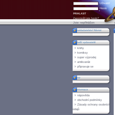
Uživatel
Heslo
Zapomněli jste heslo?
Jste:
nepřihlášen
nakladatelství Návrat
n
další vydavatelé
knihy
komiksy
super výprodej
antikvariát
připravuje se
top
informace
nápověda
obchodní podmínky
Zásady ochrany osobních
údajů