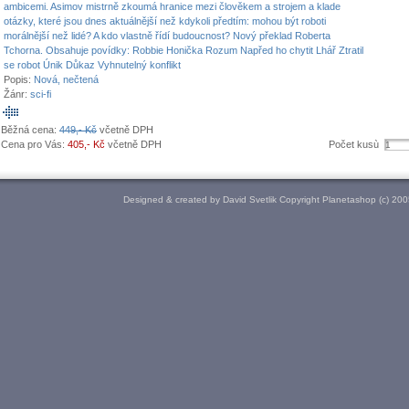
ambicemi. Asimov mistrně zkoumá hranice mezi člověkem a strojem a klade
otázky, které jsou dnes aktuálnější než kdykoli předtím: mohou být roboti
morálnější než lidé? A kdo vlastně řídí budoucnost? Nový překlad Roberta
Tchorna. Obsahuje povídky: Robbie Honička Rozum Napřed ho chytit Lhář Ztratil
se robot Únik Důkaz Vyhnutelný konflikt
Popis:
Nová, nečtená
Žánr:
sci-fi
Běžná cena:
449,- Kč
včetně DPH
Cena pro Vás:
405,- Kč
včetně DPH
Počet kusù
Designed & created by David Svetlik Copyright Planetashop (c) 20