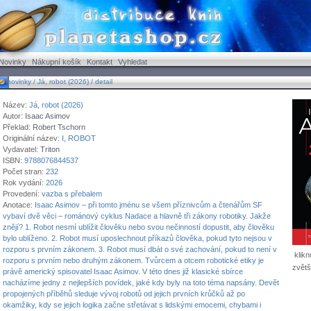
Novinky
Nákupní košík
Kontakt
Vyhledat
ovinky / Já, robot (2026) / detail
Název:
Já, robot (2026)
Autor:
Isaac Asimov
Překlad:
Robert Tschorn
Originální název:
I, ROBOT
Vydavatel:
Triton
ISBN:
9788076844537
Počet stran:
232
Rok vydání:
2026
Provedení:
vazba s přebalem
Anotace:
Isaac Asimov – při tomto jménu se všem příznivcům a čtenářům SF
vybaví dvě věci – románový cyklus Nadace a hlavně tři zákony robotiky. Jakže
znějí? 1. Robot nesmí ublížit člověku nebo svou nečinností dopustit, aby člověku
bylo ublíženo. 2. Robot musí uposlechnout příkazů člověka, pokud tyto nejsou v
rozporu s prvním zákonem. 3. Robot musí dbát o své zachování, pokud to není v
klikn
rozporu s prvním nebo druhým zákonem. Tvůrcem a otcem robotické etiky je
zvětš
právě americký spisovatel Isaac Asimov. V této dnes již klasické sbírce
nacházíme jedny z nejlepších povídek, jaké kdy byly na toto téma napsány. Devět
propojených příběhů sleduje vývoj robotů od jejich prvních krůčků až po
okamžiky, kdy se jejich logika začne střetávat s lidskými emocemi, chybami i