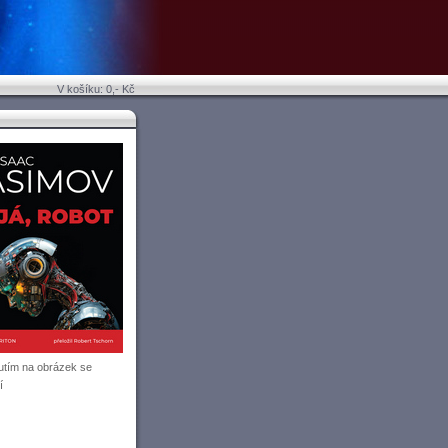
V košíku: 0,- Kč
utím na obrázek se
í