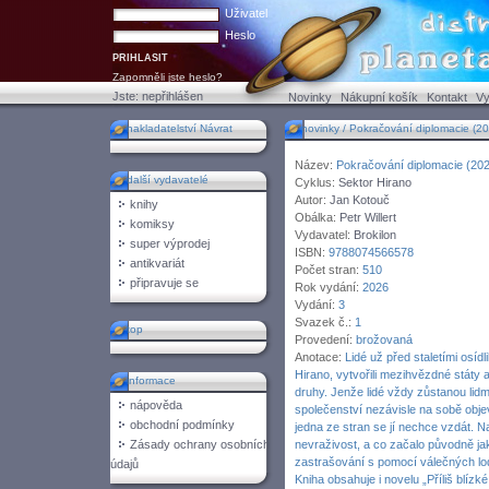
Uživatel
Heslo
Zapomněli jste heslo?
Jste:
nepřihlášen
Novinky
Nákupní košík
Kontakt
Vy
nakladatelství Návrat
novinky / Pokračování diplomacie (2026
Název:
Pokračování diplomacie (20
další vydavatelé
Cyklus:
Sektor Hirano
Autor:
Jan Kotouč
knihy
Obálka:
Petr Willert
komiksy
Vydavatel:
Brokilon
super výprodej
ISBN:
9788074566578
antikvariát
Počet stran:
510
připravuje se
Rok vydání:
2026
Vydání:
3
Svazek č.:
1
top
Provedení:
brožovaná
Anotace:
Lidé už před staletími osíd
Hirano, vytvořili mezihvězdné státy
informace
druhy. Jenže lidé vždy zůstanou lidm
nápověda
společenství nezávisle na sobě obje
obchodní podmínky
jedna ze stran se jí nechce vzdát. N
Zásady ochrany osobních
nevraživost, a co začalo původně ja
zastrašování s pomocí válečných lo
údajů
Kniha obsahuje i novelu „Příliš blízk