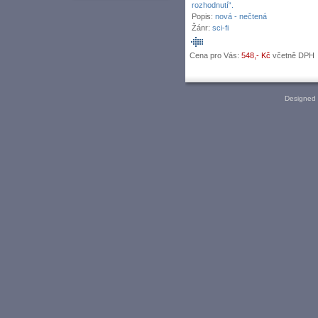
rozhodnutí“.
Popis:
nová - nečtená
Žánr:
sci-fi
Cena pro Vás:
548,- Kč
včetně DPH
Designed 