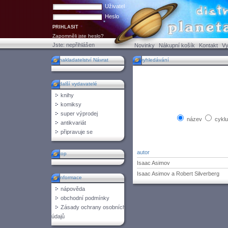
Uživatel
Heslo
Zapomněli jste heslo?
Jste:
nepřihlášen
Novinky
Nákupní košík
Kontakt
Vy
nakladatelství Návrat
vyhledávání
další vydavatelé
knihy
komiksy
super výprodej
název
cykl
antikvariát
připravuje se
autor
top
Isaac Asimov
Isaac Asimov a Robert Silverberg
informace
nápověda
obchodní podmínky
Zásady ochrany osobních
údajů