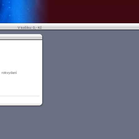
V košíku: 0,- Kč
rokvydaní