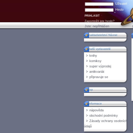
Uživatel
Heslo
Zapomněli jste heslo?
Jste:
nepřihlášen
nakladatelství Návrat
další vydavatelé
knihy
komiksy
super výprodej
antikvariát
připravuje se
top
informace
nápověda
obchodní podmínky
Zásady ochrany osobních
údajů