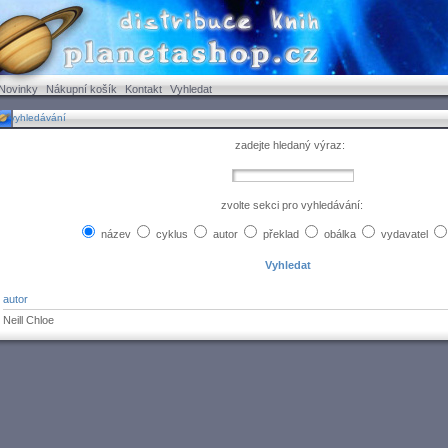
Novinky
Nákupní košík
Kontakt
Vyhledat
vyhledávání
zadejte hledaný výraz:
zvolte sekci pro vyhledávání:
název
cyklus
autor
překlad
obálka
vydavatel
autor
Neill Chloe