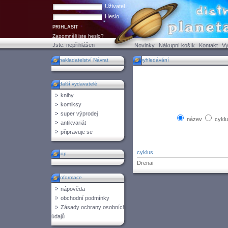
Uživatel
Heslo
Zapomněli jste heslo?
Jste:
nepřihlášen
Novinky
Nákupní košík
Kontakt
Vy
nakladatelství Návrat
vyhledávání
další vydavatelé
knihy
komiksy
super výprodej
název
cykl
antikvariát
připravuje se
cyklus
top
Drenai
informace
nápověda
obchodní podmínky
Zásady ochrany osobních
údajů