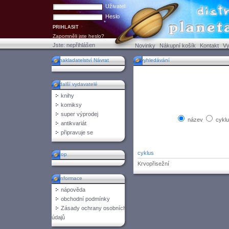
Uživatel
Heslo
Zapomněli jste heslo?
Jste:
nepřihlášen
Novinky
Nákupní košík
Kontakt
Vy
nakladatelství Návrat
vyhledávání
další vydavatelé
knihy
komiksy
super výprodej
název
cykl
antikvariát
připravuje se
cyklus
top
Krvopřisežní
informace
nápověda
obchodní podmínky
Zásady ochrany osobních
údajů