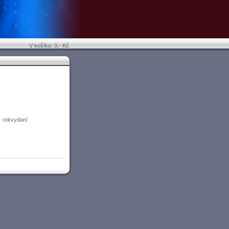
V košíku: 0,- Kč
rokvydaní