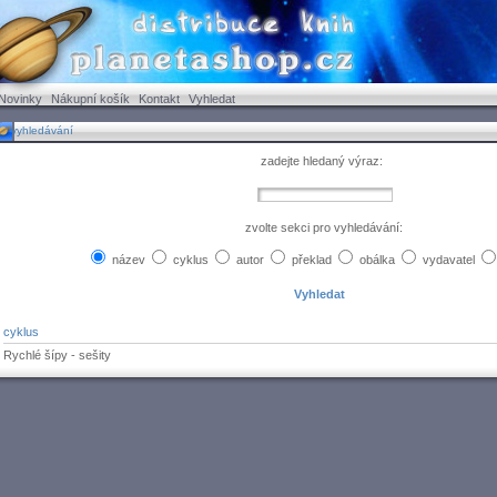
Novinky
Nákupní košík
Kontakt
Vyhledat
vyhledávání
zadejte hledaný výraz:
zvolte sekci pro vyhledávání:
název
cyklus
autor
překlad
obálka
vydavatel
cyklus
Rychlé šípy - sešity