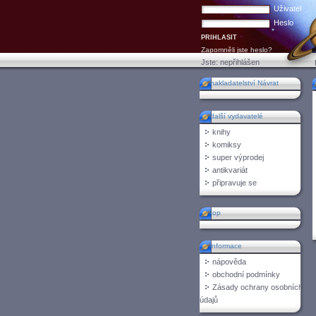
Uživatel
Heslo
Zapomněli jste heslo?
Jste:
nepřihlášen
nakladatelství Návrat
další vydavatelé
knihy
komiksy
super výprodej
antikvariát
připravuje se
top
informace
nápověda
obchodní podmínky
Zásady ochrany osobních
údajů