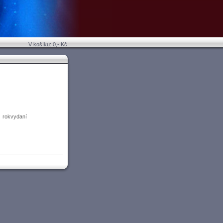
V košíku: 0,- Kč
rokvydaní