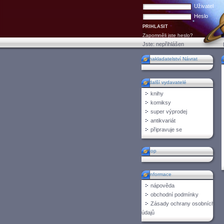
Uživatel
Heslo
Zapomněli jste heslo?
Jste:
nepřihlášen
nakladatelství Návrat
další vydavatelé
knihy
komiksy
super výprodej
antikvariát
připravuje se
top
informace
nápověda
obchodní podmínky
Zásady ochrany osobních
údajů