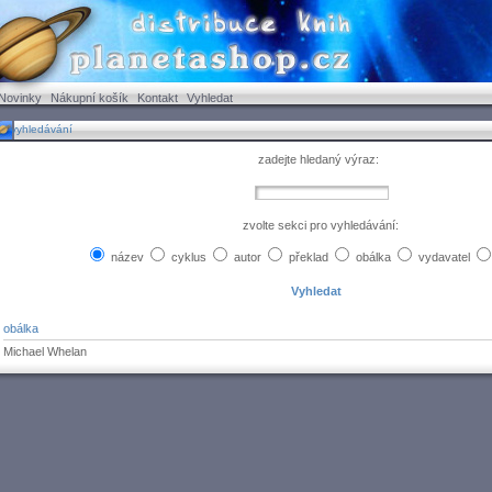
Novinky
Nákupní košík
Kontakt
Vyhledat
vyhledávání
zadejte hledaný výraz:
zvolte sekci pro vyhledávání:
název
cyklus
autor
překlad
obálka
vydavatel
obálka
Michael Whelan