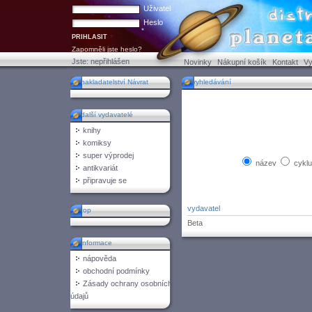
Uživatel
Heslo
Zapomněli jste heslo?
Jste:
nepřihlášen
Novinky
Nákupní košík
Kontakt
Vy
nakladatelství Návrat
vyhledávání
další vydavatelé
knihy
komiksy
super výprodej
název
cykl
antikvariát
připravuje se
vydavatel
top
Beta
informace
nápověda
obchodní podmínky
Zásady ochrany osobních
údajů