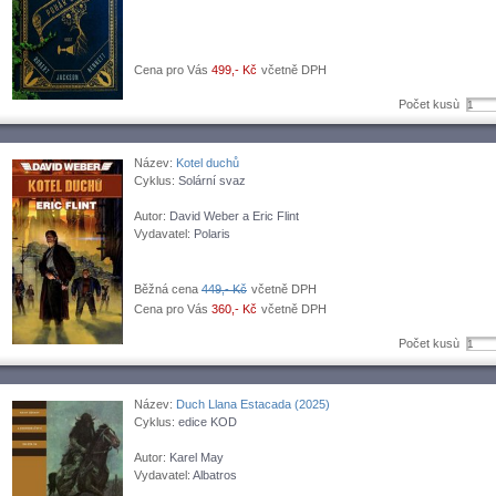
Cena pro Vás
499,- Kč
včetně DPH
Počet kusù
Název:
Kotel duchů
Cyklus:
Solární svaz
Autor:
David Weber a Eric Flint
Vydavatel:
Polaris
Běžná cena
449,- Kč
včetně DPH
Cena pro Vás
360,- Kč
včetně DPH
Počet kusù
Název:
Duch Llana Estacada (2025)
Cyklus:
edice KOD
Autor:
Karel May
Vydavatel:
Albatros