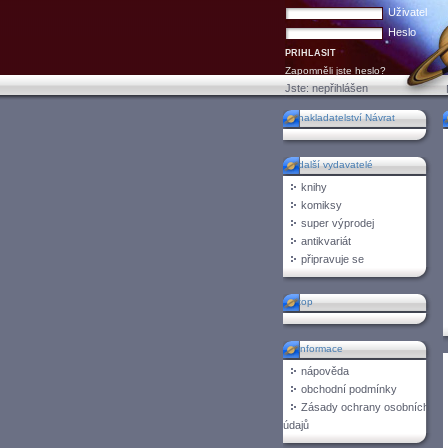
Uživatel
Heslo
Zapomněli jste heslo?
Jste:
nepřihlášen
nakladatelství Návrat
další vydavatelé
knihy
komiksy
super výprodej
antikvariát
připravuje se
top
informace
nápověda
obchodní podmínky
Zásady ochrany osobních
údajů