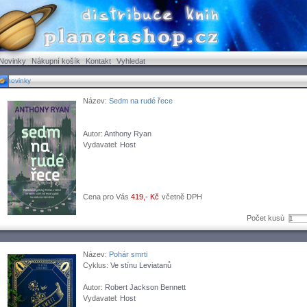
Novinky
Nákupní košík
Kontakt
Vyhledat
novinky
Název:
Sedm na rudé řece
Autor:
Anthony Ryan
Vydavatel:
Host
Cena pro Vás
419,- Kč
včetně DPH
Počet kusù
Název:
Pohár smrti
Cyklus:
Ve stínu Leviatanů
Autor:
Robert Jackson Bennett
Vydavatel:
Host