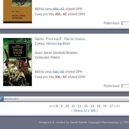
Běžná cena
499,- Kč
včetně DPH
Cena pro Vás
450,- Kč
včetně DPH
Počet kusù
Název:
První kacíř - Pád do chaosu
Cyklus:
Horovo kacířství
Autor:
Aaron Dembski-Bowden
Vydavatel:
Polaris
Běžná cena
419,- Kč
včetně DPH
Cena pro Vás
336,- Kč
včetně DPH
Počet kusù
stránkování
<<
<
8
-
9
-
10
-
11
- 12 -
13
-
14
-
15
-
16
-
17
>
>>
( Strana 12 z 306 )
Designed & created by David Svetlik Copyright Planetashop (c) 20