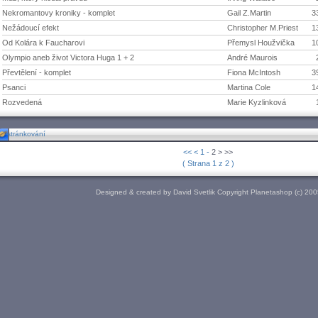
Nekromantovy kroniky - komplet
Gail Z.Martin
3
Nežádoucí efekt
Christopher M.Priest
1
Od Kolára k Faucharovi
Přemysl Houžvička
1
Olympio aneb život Victora Huga 1 + 2
André Maurois
Převtělení - komplet
Fiona McIntosh
3
Psanci
Martina Cole
1
Rozvedená
Marie Kyzlinková
stránkování
<< < 1 -
2
>
>>
( Strana 1 z 2 )
Designed & created by David Svetlik Copyright Planetashop (c) 20