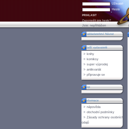
Uživatel
Heslo
Zapomněli jste heslo?
Jste:
nepřihlášen
nakladatelství Návrat
další vydavatelé
knihy
komiksy
super výprodej
antikvariát
připravuje se
top
informace
nápověda
obchodní podmínky
Zásady ochrany osobních
údajů