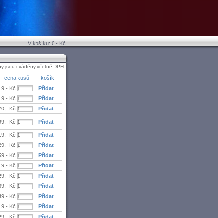
V košíku: 0,- Kč
ny jsou uváděny včetně DPH
cena
kusů košík
9,- Kč
19,- Kč
70,- Kč
99,- Kč
19,- Kč
29,- Kč
59,- Kč
19,- Kč
29,- Kč
39,- Kč
39,- Kč
19,- Kč
29,- Kč