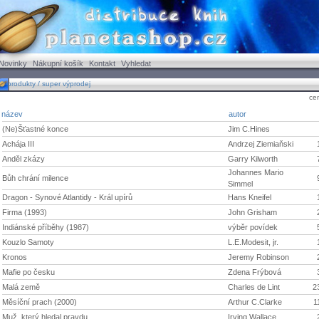
Novinky
Nákupní košík
Kontakt
Vyhledat
produkty / super výprodej
ce
název
autor
(Ne)Šťastné konce
Jim C.Hines
Achája III
Andrzej Ziemiaňski
Anděl zkázy
Garry Kilworth
Johannes Mario
Bůh chrání milence
Simmel
Dragon - Synové Atlantidy - Král upírů
Hans Kneifel
Firma (1993)
John Grisham
Indiánské příběhy (1987)
výběr povídek
Kouzlo Samoty
L.E.Modesit, jr.
Kronos
Jeremy Robinson
Mafie po česku
Zdena Frýbová
Malá země
Charles de Lint
2
Měsíční prach (2000)
Arthur C.Clarke
1
Muž, který hledal pravdu
Irving Wallace