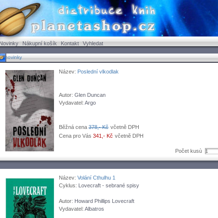
Novinky
Nákupní košík
Kontakt
Vyhledat
novinky
Název:
Poslední vlkodlak
Autor:
Glen Duncan
Vydavatel:
Argo
Běžná cena
378,- Kč
včetně DPH
Cena pro Vás
341,- Kč
včetně DPH
Počet kusù
Název:
Volání Cthulhu 1
Cyklus:
Lovecraft - sebrané spisy
Autor:
Howard Phillips Lovecraft
Vydavatel:
Albatros