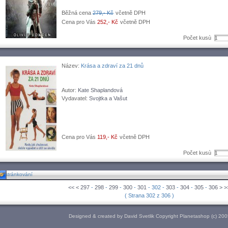
Běžná cena
279,- Kč
včetně DPH
Cena pro Vás
252,- Kč
včetně DPH
Počet kusù
Název:
Krása a zdraví za 21 dnů
Autor:
Kate Shaplandová
Vydavatel:
Svojtka a Vašut
Cena pro Vás
119,- Kč
včetně DPH
Počet kusù
stránkování
<<
<
297
-
298
-
299
-
300
-
301
- 302 -
303
-
304
-
305
-
306
>
>
( Strana 302 z 306 )
Designed & created by David Svetlik Copyright Planetashop (c) 20