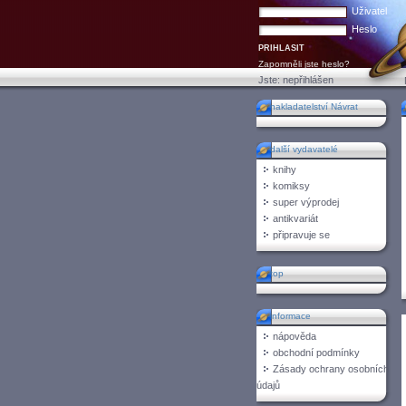
Uživatel
Heslo
Zapomněli jste heslo?
Jste:
nepřihlášen
nakladatelství Návrat
další vydavatelé
knihy
komiksy
super výprodej
antikvariát
připravuje se
top
informace
nápověda
obchodní podmínky
Zásady ochrany osobních
údajů