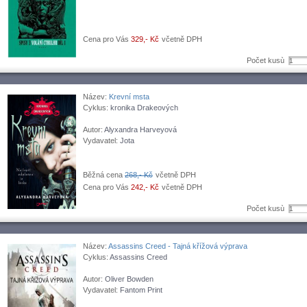
Cena pro Vás
329,- Kč
včetně DPH
Počet kusù
Název:
Krevní msta
Cyklus:
kronika Drakeových
Autor:
Alyxandra Harveyová
Vydavatel:
Jota
Běžná cena
268,- Kč
včetně DPH
Cena pro Vás
242,- Kč
včetně DPH
Počet kusù
Název:
Assassins Creed - Tajná křížová výprava
Cyklus:
Assassins Creed
Autor:
Oliver Bowden
Vydavatel:
Fantom Print