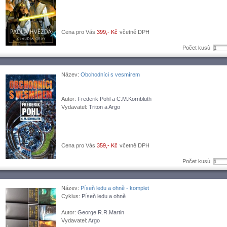
Cena pro Vás
399,- Kč
včetně DPH
Počet kusù
Název:
Obchodníci s vesmírem
Autor:
Frederik Pohl a C.M.Kornbluth
Vydavatel:
Triton a Argo
Cena pro Vás
359,- Kč
včetně DPH
Počet kusù
Název:
Píseň ledu a ohně - komplet
Cyklus:
Píseň ledu a ohně
Autor:
George R.R.Martin
Vydavatel:
Argo