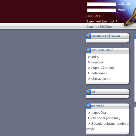
Uživatel
Heslo
Zapomněli jste heslo?
Jste:
nepřihlášen
nakladatelství Návrat
další vydavatelé
knihy
komiksy
super výprodej
antikvariát
připravuje se
top
informace
nápověda
obchodní podmínky
Zásady ochrany osobních
údajů