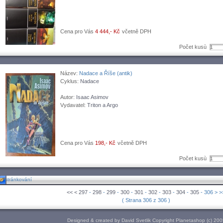
Cena pro Vás
4 444,- Kč
včetně DPH
Počet kusù
Název:
Nadace a Říše (antik)
Cyklus:
Nadace
Autor:
Isaac Asimov
Vydavatel:
Triton a Argo
Cena pro Vás
198,- Kč
včetně DPH
Počet kusù
stránkování
<<
<
297
-
298
-
299
-
300
-
301
-
302
-
303
-
304
-
305
- 306 > >
( Strana 306 z 306 )
Designed & created by David Svetlik Copyright Planetashop (c) 20