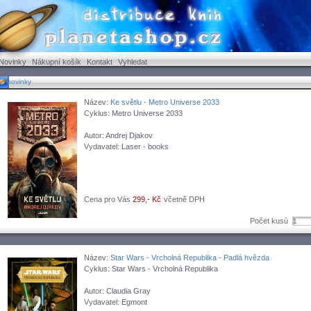
Novinky
Nákupní košík
Kontakt
Vyhledat
novinky
Název:
Ke světlu - Metro Universe 2033
Cyklus:
Metro Universe 2033
Autor:
Andrej Djakov
Vydavatel:
Laser - books
Cena pro Vás
299,- Kč
včetně DPH
Počet kusù
Název:
Star Wars - Vrcholná Republika - Padlá hvězda
Cyklus:
Star Wars - Vrcholná Republika
Autor:
Claudia Gray
Vydavatel:
Egmont