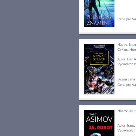
Cena pro V
Název:
Nezn
Cyklus:
Horo
Autor:
Dan A
Vydavatel:
P
Běžná cena
Cena pro V
Název:
Já, 
Autor:
Isaac
Vydavatel:
T