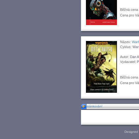
Běžná cena
Cena pro V
Název:
War
Cyklus:
War
Autor:
Dan A
Vydavatel:
P
Běžná cena
Cena pro V
stránkování
Designed 