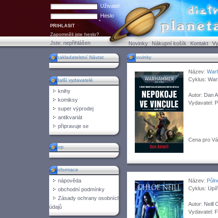
Uživatel
Heslo
Zapomněli jste heslo?
Jste:
nepřihlášen
Novinky
Nákupní košík
Kontakt
Vy
nakladatelství Návrat
novinky
Název:
Warh
Cyklus:
War
další vydavatelé
knihy
Autor:
Dan A
komiksy
Vydavatel:
P
super výprodej
antikvariát
připravuje se
Cena pro V
top
informace
nápověda
Název:
Půln
Cyklus:
Upíř
obchodní podmínky
Zásady ochrany osobních
Autor:
Neill 
údajů
Vydavatel:
F